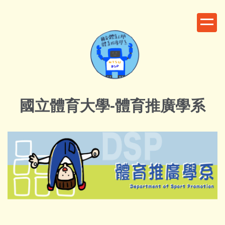
跳
到
主
要
內
容
區
國立體育大學-體育推廣學系