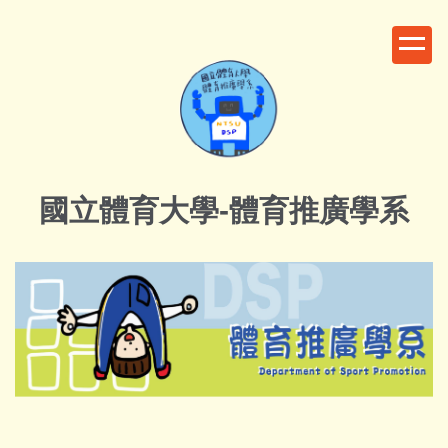
跳
到
主
要
內
容
區
國立體育大學-體育推廣學系