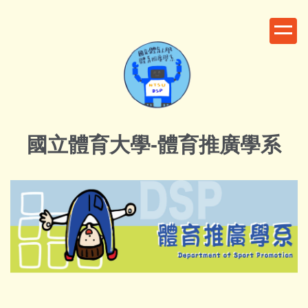
跳
到
主
要
內
容
區
國立體育大學-體育推廣學系